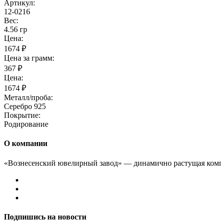
Артикул:
12-0216
Вес:
4.56 гр
Цена:
1674 ₽
Цена за грамм:
367 ₽
Цена:
1674 ₽
Металл/проба:
Серебро 925
Покрытие:
Родирование
О компании
«Вознесенский ювелирный завод» — динамично растущая комп
Подпишись на новости