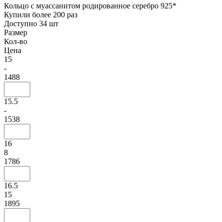
Кольцо с муассанитом родированное серебро 925*
Купили более 200 раз
Доступно 34 шт
Размер
Кол-во
Цена
15
-
1488
15.5
-
1538
16
8
1786
16.5
15
1895