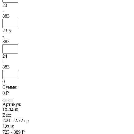
23
-
883
23.5
-
883
24
-
883
0
Сумма:
0 ₽
Артикул:
10-0400
Вес:
2.21 - 2.72 гр
Цена:
723 - 889 ₽