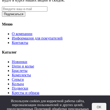
Будте в курсе наших акций и скидок.
Подписаться
Меню
О компании
Информация для покупателей
Контакты
Каталог
Новинки
Цепи и колье
Браслеты
Комплекты
Серьги
Кольца
Подвески
Кресты и образа
Ложки
Используем cookies для корректной работы сайта,
Аксессуары
персонализации пользователей и других целей,
Акции
OK
предусмотренных
Политикой обработки персональных