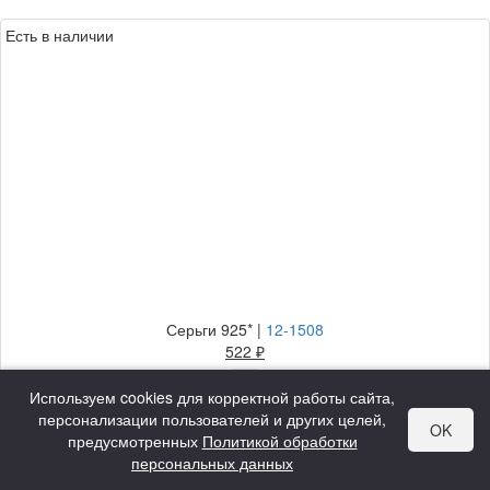
Есть в наличии
Серьги 925*
|
12-1508
522 ₽
Вес:
1.36 гр
Используем cookies для корректной работы сайта,
Цена за гр:
384 ₽
персонализации пользователей и других целей,
OK
предусмотренных
Политикой обработки
персональных данных
Есть в наличии