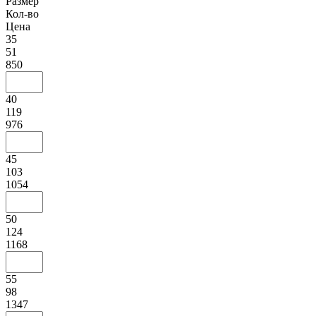
Размер
Кол-во
Цена
35
51
850
40
119
976
45
103
1054
50
124
1168
55
98
1347