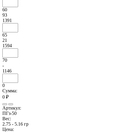
60
93
1391
65
21
1594
70
-
1146
0
Сумма:
0 ₽
Артикул:
ПГз-50
Вес:
2.75 - 5.16 гр
Цена: