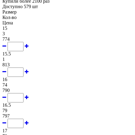
Купили более 2100 раз
Доступно 579 шт
Размер
Кол-во
Цена
15
3
774
15.5
1
813
16
74
790
16.5
79
797
17