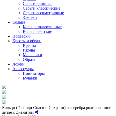
Серьги длинные
Серьги классические
Серьги ассиметричные
Зажимы
Кольца
Кольца православные
Кольца светские
Подвески
Кресты и образа
Кресты
Иконы
Мощевики
Образа
Ложки
Аксессуары
Ионизаторы
Булавки
Кольцо (Господи Спаси и Сохрани) из серебра родированное
литьё с фианитом