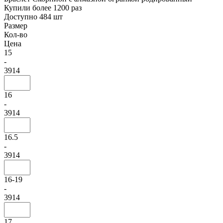
Купили более 1200 раз
Доступно 484 шт
Размер
Кол-во
Цена
15
-
3914
16
-
3914
16.5
-
3914
16-19
-
3914
17