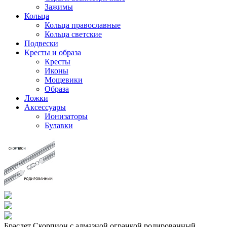
Зажимы
Кольца
Кольца православные
Кольца светские
Подвески
Кресты и образа
Кресты
Иконы
Мощевики
Образа
Ложки
Аксессуары
Ионизаторы
Булавки
Браслет Скорпион с алмазной огранкой родированный