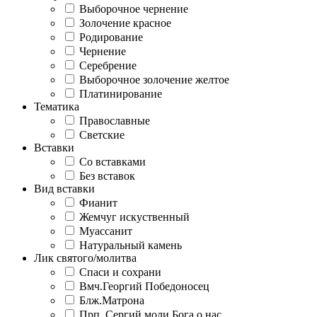
Выборочное чернение
Золочение красное
Родирование
Чернение
Серебрение
Выборочное золочение желтое
Платинирование
Тематика
Православные
Светские
Вставки
Со вставками
Без вставок
Вид вставки
Фианит
Жемчуг искуственный
Муассанит
Натуральный камень
Лик святого/молитва
Спаси и сохрани
Вмч.Георгий Победоносец
Блж.Матрона
Прп. Сергий моли Бога о нас