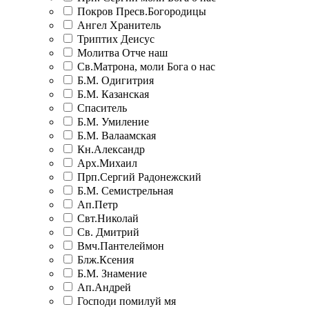
Покров Пресв.Богородицы
Ангел Хранитель
Триптих Деисус
Молитва Отче наш
Св.Матрона, моли Бога о нас
Б.М. Одигитрия
Б.М. Казанская
Спаситель
Б.М. Умиление
Б.М. Валаамская
Кн.Александр
Арх.Михаил
Прп.Сергий Радонежский
Б.М. Семистрельная
Ап.Петр
Свт.Николай
Св. Дмитрий
Вмч.Пантелеймон
Блж.Ксения
Б.М. Знамение
Ап.Андрей
Господи помилуй мя