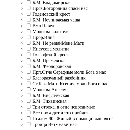
Б.М. Владимирская
Прсв.Богородица спаси нас
Годеновский крест
Б.М. Неупиваемая чаша
Вмч.Павел
Молитва водителя
Прор.Илия
Б.М. Не рыдайМене,Мати
Иисусова молитва
Голгофский крест
Б.М. Пряжевская
Б.М. Феодоровская
Прп.Отче Серафиме моли Бога о нас
Благоразумный разбойник
Ст.Блж.Мати Ксения, моли Бога о нас
Молитва Ангелу
Б.М. Вифлеемская
Б.М. Тихвинская
Три отрока, в огне невредимые
Все проходит и это пройдет
Псалом 90 "Живый в помощи вышняго"
Троица Ветхозаветная