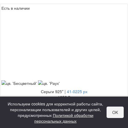
Есть в наличии
Серьги 925*
|
41-0225 рх
1056 ₽
Используем cookies для корректной работы сайта,
Вес:
3.19 гр
персонализации пользователей и других целей,
OK
Цена за гр:
331 ₽
предусмотренных
Политикой обработки
персональных данных